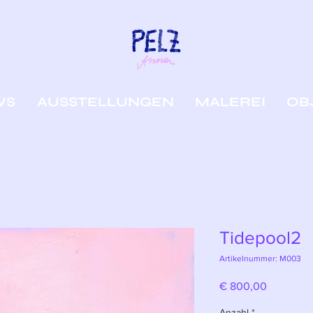
WS
AUSSTELLUNGEN
MALEREI
OB
Tidepool2
Artikelnummer: M003
Preis
€ 800,00
Anzahl
*